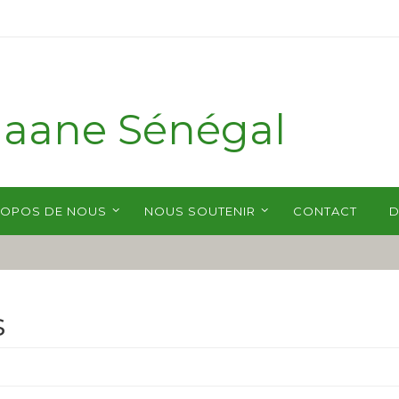
maane Sénégal
 Le développement au cœur du village.
ROPOS DE NOUS
NOUS SOUTENIR
CONTACT
D
s