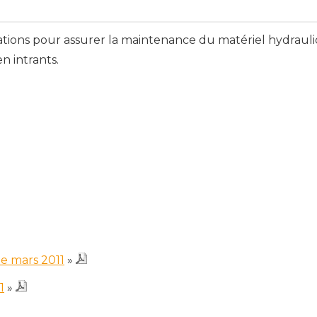
ations pour assurer la maintenance du matériel hydrauliq
n intrants.
e mars 2011
»
1
»