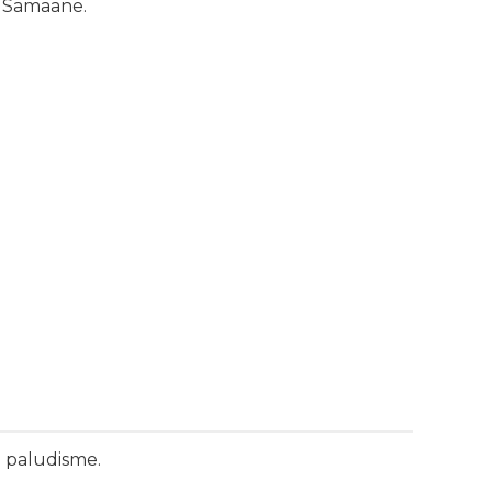
e Samaane.
e paludisme.