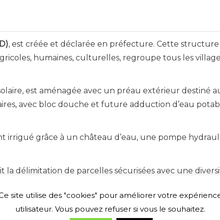
VD)
, est créée et déclarée en préfecture. Cette structur
ricoles, humaines, culturelles, regroupe tous les villa
solaire, est aménagée avec un préau extérieur destiné a
taires, avec bloc douche et future adduction d’eau pota
t irrigué grâce à un château d’eau, une pompe hydrauliq
it la délimitation de parcelles sécurisées avec une divers
cinales, de cultures maraîchères sous la responsabilité d
Ce site utilise des "cookies" pour améliorer votre expérienc
 femmes de Samaane.
utilisateur. Vous pouvez refuser si vous le souhaitez.