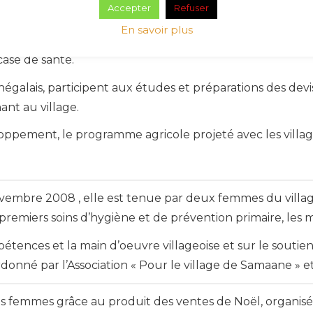
Accepter
Refuser
En savoir plus
 des petits groupes de voyageurs de venir passer une s
case de santé.
galais, participent aux études et préparations des devis
ant au village.
oppement, le programme agricole projeté avec les villa
embre 2008 , elle est tenue par deux femmes du village
es premiers soins d’hygiène et de prévention primaire, le
pétences et la main d’oeuvre villageoise et sur le souti
donné par l’Association « Pour le village de Samaane » 
es femmes grâce au produit des ventes de Noël, organisées