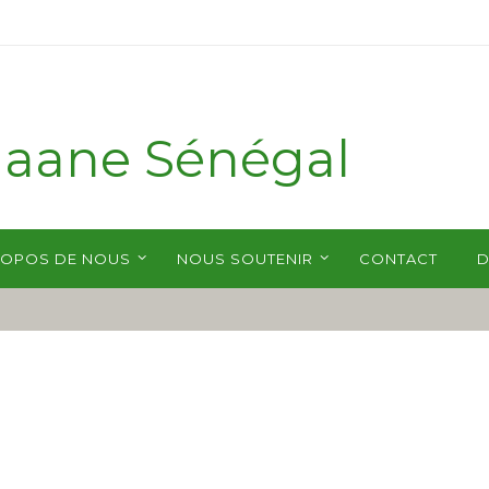
maane Sénégal
 Le développement au cœur du village.
ROPOS DE NOUS
NOUS SOUTENIR
CONTACT
D