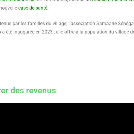
 nouvelle
case de santé.
utenus par les familles du village, l’association Samaane Sénégal
 a été inaugurée en 2023 ; elle offre à la population du village 
rer des revenus