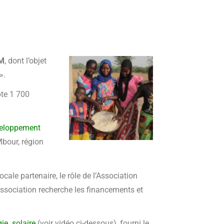
AM
, dont l’objet
».
pte 1 700
veloppement
bour, région
ocale partenaire, le rôle de l’Association
L’association recherche les financements et
gie solaire
(voir vidéo ci-dessous), fourni le