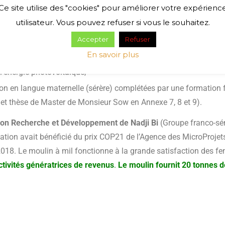
Ce site utilise des "cookies" pour améliorer votre expérienc
utilisateur. Vous pouvez refuser si vous le souhaitez.
Accepter
Refuser
iram, a consisté à :
En savoir plus
l’énergie photovoltaïque,
ion en langue maternelle (sérère) complétées par une formation
ns et thèse de Master de Monsieur Sow en Annexe 7, 8 et 9).
tion Recherche et Développement de Nadji Bi
(Groupe franco-sén
tion avait bénéficié du prix COP21 de l’Agence des MicroProjets (
2018.
Le moulin à mil fonctionne à la grande satisfaction des 
vités génératrices de revenus
.
Le moulin fournit 20 tonnes d