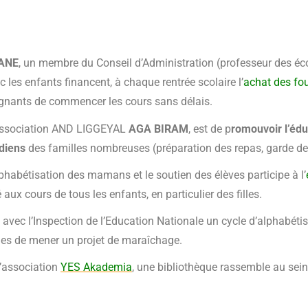
ANE
, un membre du Conseil d’Administration (professeur des é
 les enfants financent, à chaque rentrée scolaire l’
achat des fou
eignants de commencer les cours sans délais.
 l’association AND LIGGEYAL
AGA BIRAM
, est de p
romouvoir l’édu
idiens
des familles nombreuses (préparation des repas, garde de
alphabétisation des mamans et l
e soutien des élèves participe à l’
 aux cours de tous les enfants, en particulier des filles.
sé avec l’Inspection de l’Education Nationale un cycle d’alphabét
es de mener un pro
jet de maraîchage.
l’association
YES Akademia
, une bibliothèque rassemble au sein