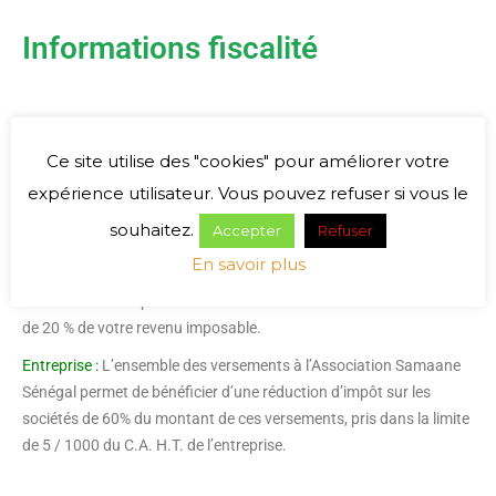
Informations fiscalité
Ce site utilise des "cookies" pour améliorer votre
Cette cotisation est assimilable à un don et ouvre droit à un reçu
expérience utilisateur. Vous pouvez refuser si vous le
fiscal ; il remplit les conditions générales prévues aux articles 200
souhaitez.
Accepter
Refuser
et 238 bis du code général des impôts. le rescrit fiscal a été obtenu
En savoir plus
en 2007.
Particulier :
Vous pouvez déduire 66 % de votre don dans la limite
de 20 % de votre revenu imposable.
Entreprise :
L’ensemble des versements à l’Association Samaane
Sénégal permet de bénéficier d’une réduction d’impôt sur les
sociétés de 60% du montant de ces versements, pris dans la limite
de 5 / 1000 du C.A. H.T. de l’entreprise.